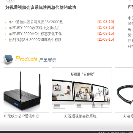
西
好视通视频会议系统陕西总代签约成功
中
[11-08-15]
华中通信集团公司采用JSY2000数..
通
[11-08-15]
华亨JSY-2000数字程控交换机在..
务
[11-08-15]
华亨JSY-2000HC中标惠安化工集..
势
[11-08-15]
热烈祝贺SH-3000D调度机中标陕..
积
科
OC无线办公IP通讯中心
好视通视频会议系统
好会通m