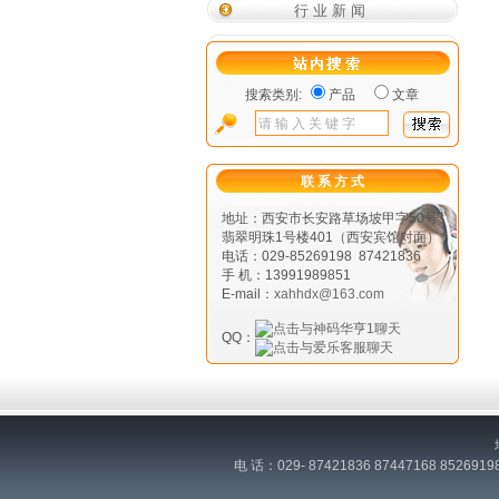
行业新闻
搜索类别:
产品
文章
联 系 方 式
地址：西安市长安路草场坡甲字50号
翡翠明珠1号楼401（西安宾馆对面）
电话：029-85269198 87421836
手 机：13991989851
E-mail：
xahhdx@163.com
QQ：
电 话：029- 87421836 87447168 852691