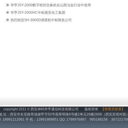
华亨JSY-2000数字程控交换机在山西冶金行业中使用
华亨JSY-2000HC中标惠安化工集团
热烈祝贺SH-3000D调度机中标陕焦公司
copyright 2011 © 西安神码华亨通信科技有限公司 版权所有
【管理员登录】
地 址：西安市长安路草场坡甲字50号翡翠明珠6号楼2单元28楼2806（西安宾馆对面
98 18991212061 手 机：13991989851 QQ: 1798976887 995188156 307221