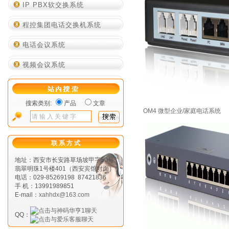
IP PBX软交换系统
程控集团电话交换机系统
电话会议系统
视频会议系统
搜索类别:
产品
文章
OM4 微型企业/家庭电话系统
联 系 方 式
地址：西安市长安路草场坡甲字50号
翡翠明珠1号楼401（西安宾馆对面）
电话：029-85269198 87421836
手 机：13991989851
E-mail：
xahhdx@163.com
QQ：